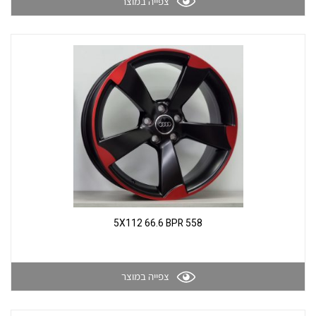
צור קשר
צפייה במוצר
תוצאות חיפוש
גלריה
558 5X112 66.6 BPR
צפייה במוצר